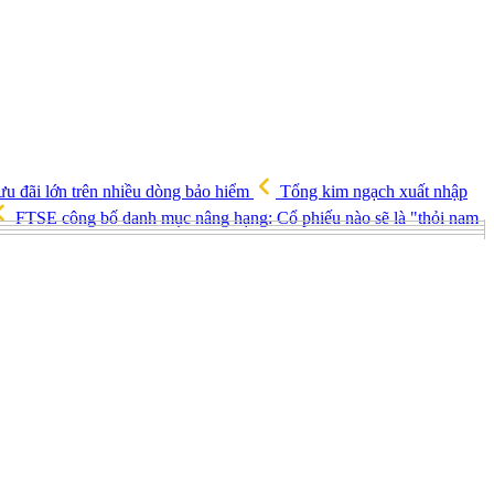
 ưu đãi lớn trên nhiều dòng bảo hiểm
Tổng kim ngạch xuất nhập
FTSE công bố danh mục nâng hạng: Cổ phiếu nào sẽ là "thỏi nam