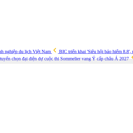
h nghiệp du lịch Việt Nam
BIC triển khai 'Siêu hội bảo hiểm 8.8',
tuyển chọn đại diện dự cuộc thi Sommelier vang Ý cấp châu Á 2027