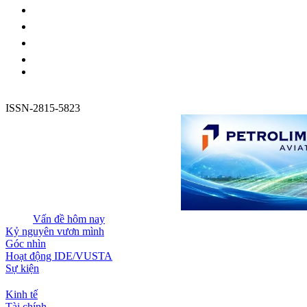
ISSN-2815-5823
Vấn đề hôm nay
Kỷ nguyên vươn mình
Góc nhìn
Hoạt động IDE/VUSTA
Sự kiện
Kinh tế
Tài chính