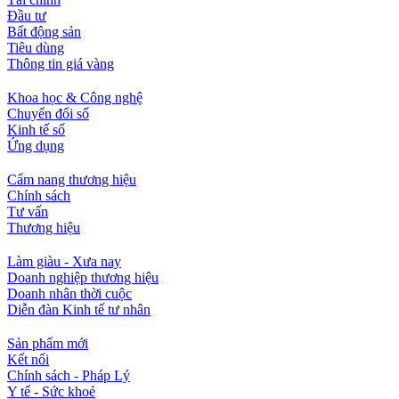
Đầu tư
Bất động sản
Tiêu dùng
Thông tin giá vàng
Khoa học & Công nghệ
Chuyển đổi số
Kinh tế số
Ứng dụng
Cẩm nang thương hiệu
Chính sách
Tư vấn
Thương hiệu
Làm giàu - Xưa nay
Doanh nghiệp thương hiệu
Doanh nhân thời cuộc
Diễn đàn Kinh tế tư nhân
Sản phẩm mới
Kết nối
Chính sách - Pháp Lý
Y tế - Sức khoẻ