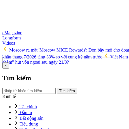
eMagazine
Longform
Videos
Moscow ra mắt 'Moscow MICE Rewards': Đòn bẩy mới cho doan
khẩu tháng 7/2026 tăng 33% so với cùng kỳ năm trước
Việt Nam 
châm" hút vốn ngoại sau ngày 21/8?
×
Tìm kiếm
Tìm kiếm
Kinh tế
Tài chính
Đầu tư
Bất động sản
Tiêu dùng