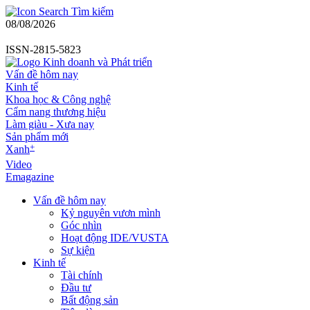
Tìm kiếm
08/08/2026
ISSN-2815-5823
Vấn đề hôm nay
Kinh tế
Khoa học & Công nghệ
Cẩm nang thương hiệu
Làm giàu - Xưa nay
Sản phẩm mới
+
Xanh
Video
Emagazine
Vấn đề hôm nay
Kỷ nguyên vươn mình
Góc nhìn
Hoạt động IDE/VUSTA
Sự kiện
Kinh tế
Tài chính
Đầu tư
Bất động sản