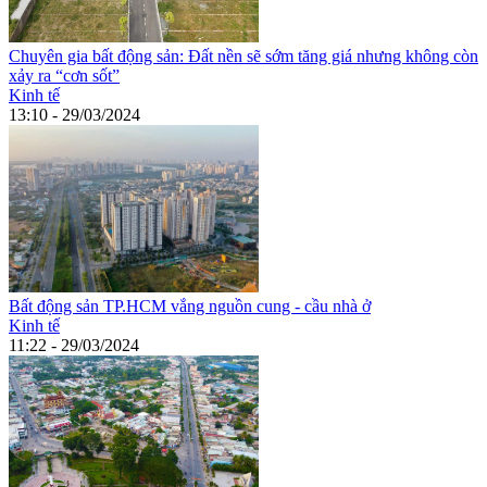
Chuyên gia bất động sản: Đất nền sẽ sớm tăng giá nhưng không còn
xảy ra “cơn sốt”
Kinh tế
13:10 - 29/03/2024
Bất động sản TP.HCM vắng nguồn cung - cầu nhà ở
Kinh tế
11:22 - 29/03/2024