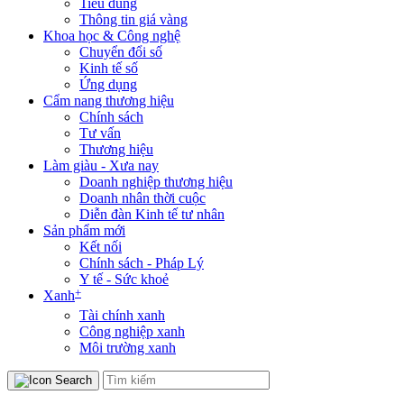
Tiêu dùng
Thông tin giá vàng
Khoa học & Công nghệ
Chuyển đổi số
Kinh tế số
Ứng dụng
Cẩm nang thương hiệu
Chính sách
Tư vấn
Thương hiệu
Làm giàu - Xưa nay
Doanh nghiệp thương hiệu
Doanh nhân thời cuộc
Diễn đàn Kinh tế tư nhân
Sản phẩm mới
Kết nối
Chính sách - Pháp Lý
Y tế - Sức khoẻ
+
Xanh
Tài chính xanh
Công nghiệp xanh
Môi trường xanh