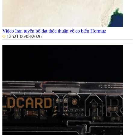
Video
Iran tuyên bố đạt thỏa thuận về eo biển Hormuz
13h21 06/08/2026