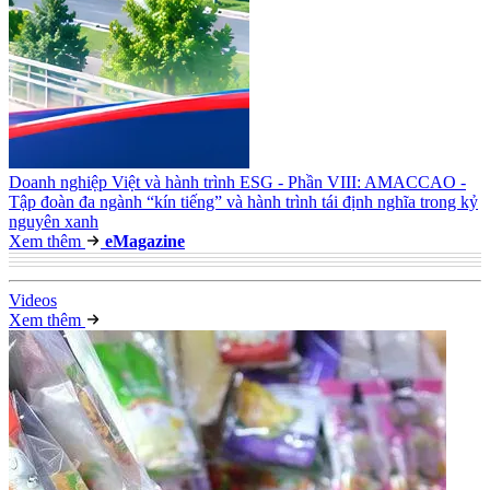
Doanh nghiệp Việt và hành trình ESG - Phần VIII: AMACCAO -
Tập đoàn đa ngành “kín tiếng” và hành trình tái định nghĩa trong kỷ
nguyên xanh
Xem thêm
e
Magazine
Video
s
Xem thêm