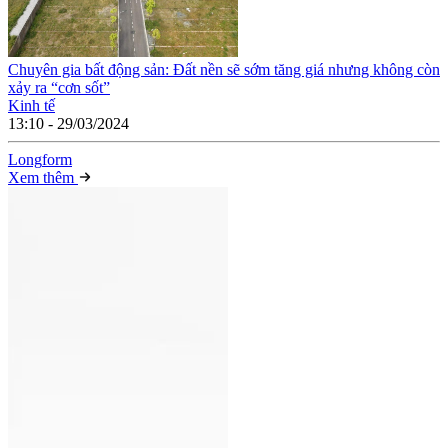
Chuyên gia bất động sản: Đất nền sẽ sớm tăng giá nhưng không còn
xảy ra “cơn sốt”
Kinh tế
13:10 - 29/03/2024
Long
f
orm
Xem thêm