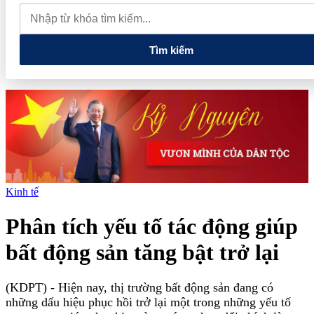
muốn mở rộng hợp tác công nghệ cao tại Đồng Nai
Từ hệ sinh
thái tài chính đến tham vọng năng lượng: T&T Group đang tạo
"đòn bẩy vốn" như thế nào?
Tìm kiếm
Kinh tế
Phân tích yếu tố tác động giúp
bất động sản tăng bật trở lại
(KDPT)
- Hiện nay, thị trường bất động sản đang có
những dấu hiệu phục hồi trở lại một trong những yếu tố