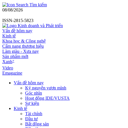
Tìm kiếm
08/08/2026
ISSN-2815-5823
Vấn đề hôm nay
Kinh tế
Khoa học & Công nghệ
Cẩm nang thương hiệu
Làm giàu - Xưa nay
Sản phẩm mới
+
Xanh
Video
Emagazine
Vấn đề hôm nay
Kỷ nguyên vươn mình
Góc nhìn
Hoạt động IDE/VUSTA
Sự kiện
Kinh tế
Tài chính
Đầu tư
Bất động sản