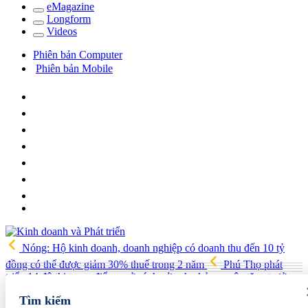
e
Magazine
Long
f
orm
Video
s
Phiên bản Computer
Phiên bản Mobile
Nóng: Hộ kinh doanh, doanh nghiệp có doanh thu đến 10 tỷ
đồng có thể được giảm 30% thuế trong 2 năm
Phú Thọ phát
triển 14 đô thị trọng điểm, mở cánh cửa cho kỷ nguyên tăng trưởng
mới
Vua quạt Trần Đình Tiệp: Từ bán quạt đến TikToker nổi
Tìm kiếm