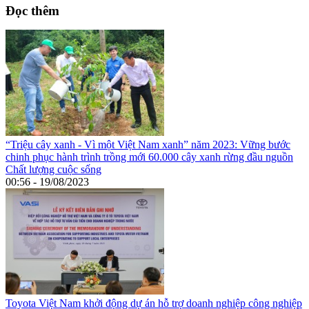
Đọc thêm
“Triệu cây xanh - Vì một Việt Nam xanh” năm 2023: Vững bước
chinh phục hành trình trồng mới 60.000 cây xanh rừng đầu nguồn
Chất lượng cuộc sống
00:56 - 19/08/2023
Toyota Việt Nam khởi động dự án hỗ trợ doanh nghiệp công nghiệp