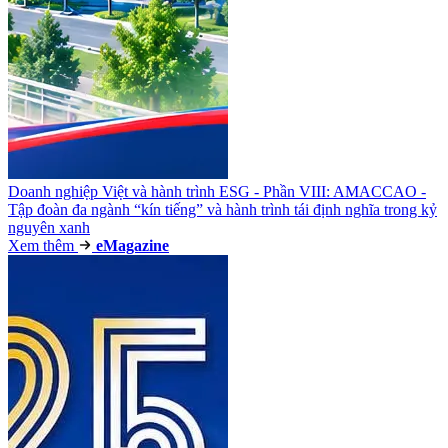
Doanh nghiệp Việt và hành trình ESG - Phần VIII: AMACCAO -
Tập đoàn đa ngành “kín tiếng” và hành trình tái định nghĩa trong kỷ
nguyên xanh
Xem thêm
e
Magazine