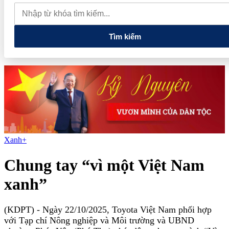
tiếng và vướng vòng lao lý
Vietnam Sport Show 2026 quy tụ
520 gian hàng, thúc đẩy kết nối ngành thể thao Việt Nam với thế
giới
Thiết kế kiến trúc biểu tượng của Newtown Diamond được
vinh danh tại Dot Property Awards 2026
Tìm kiếm
Xanh+
Chung tay “vì một Việt Nam
xanh”
(KDPT)
- Ngày 22/10/2025, Toyota Việt Nam phối hợp
với Tạp chí Nông nghiệp và Môi trường và UBND