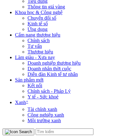
Tiêu dùng
Thông tin giá vàng
Khoa học & Công nghệ
Chuyển đổi số
Kinh tế số
Ứng dụng
Cẩm nang thương hiệu
Chính sách
Tư vấn
Thương hiệu
Làm giàu - Xưa nay
Doanh nghiệp thương hiệu
Doanh nhân thời cuộc
Diễn đàn Kinh tế tư nhân
Sản phẩm mới
Kết nối
Chính sách - Pháp Lý
Y tế - Sức khoẻ
+
Xanh
Tài chính xanh
Công nghiệp xanh
Môi trường xanh