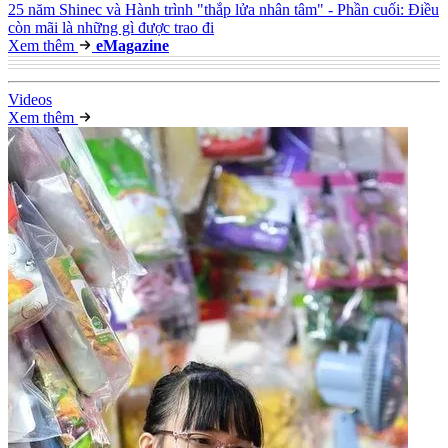
25 năm Shinec và Hành trình "thắp lửa nhân tâm" - Phần cuối: Điều
còn mãi là những gì được trao đi
Xem thêm
e
Magazine
Video
s
Xem thêm