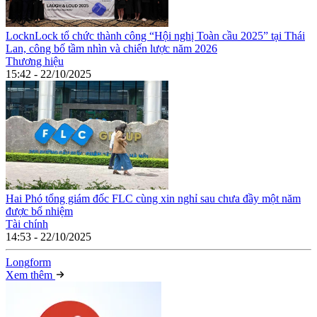
LocknLock tổ chức thành công “Hội nghị Toàn cầu 2025” tại Thái
Lan, công bố tầm nhìn và chiến lược năm 2026
Thương hiệu
15:42 - 22/10/2025
Hai Phó tổng giám đốc FLC cùng xin nghỉ sau chưa đầy một năm
được bổ nhiệm
Tài chính
14:53 - 22/10/2025
Long
f
orm
Xem thêm