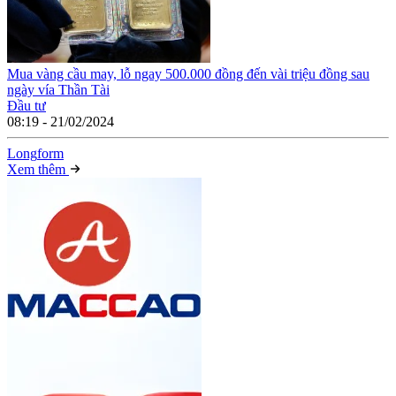
Mua vàng cầu may, lỗ ngay 500.000 đồng đến vài triệu đồng sau
ngày vía Thần Tài
Đầu tư
08:19 - 21/02/2024
Long
f
orm
Xem thêm