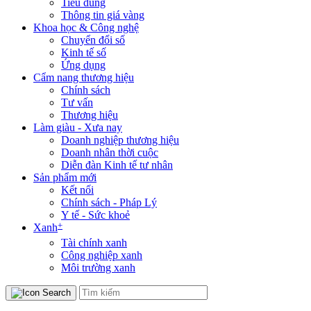
Tiêu dùng
Thông tin giá vàng
Khoa học & Công nghệ
Chuyển đổi số
Kinh tế số
Ứng dụng
Cẩm nang thương hiệu
Chính sách
Tư vấn
Thương hiệu
Làm giàu - Xưa nay
Doanh nghiệp thương hiệu
Doanh nhân thời cuộc
Diễn đàn Kinh tế tư nhân
Sản phẩm mới
Kết nối
Chính sách - Pháp Lý
Y tế - Sức khoẻ
+
Xanh
Tài chính xanh
Công nghiệp xanh
Môi trường xanh