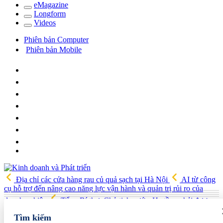
e
Magazine
Long
f
orm
Video
s
Phiên bản Computer
Phiên bản Mobile
Địa chỉ các cửa hàng rau củ quả sạch tại Hà Nội
AI từ công
cụ hỗ trợ đến nâng cao năng lực vận hành và quản trị rủi ro của
doanh nghiệp
Tổng Bí thư, Chủ tịch nước: Hạ tầng phải được
chuẩn bị cho nền kinh tế tương lai
Giá xăng dầu hôm nay 6/8
Tìm kiếm