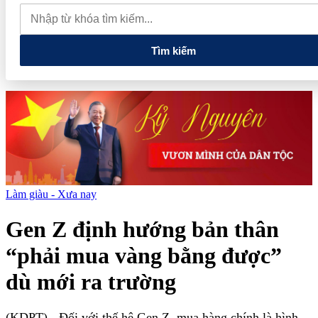
giảm sâu, E10 RON 95 còn 22.320 đồng/lít
Xây dựng khuôn
khổ pháp lý kiến tạo một thị trường bất động sản hiện đại
Tìm kiếm
Làm giàu - Xưa nay
Gen Z định hướng bản thân
“phải mua vàng bằng được”
dù mới ra trường
(KDPT)
- Đối với thế hệ Gen Z, mua hàng chính là hình