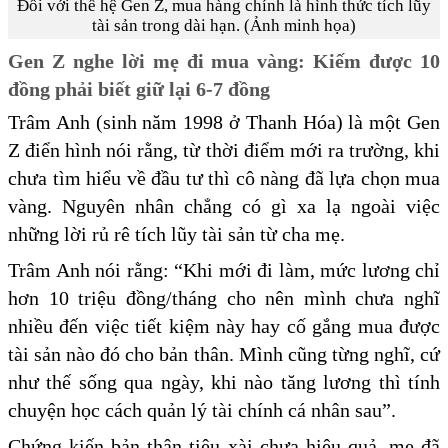
Đối với thế hệ Gen Z, mua hàng chính là hình thức tích lũy
tài sản trong dài hạn. (Ảnh minh họa)
Gen Z nghe lời mẹ đi mua vàng: Kiếm được 10
đồng phải biết giữ lại 6-7 đồng
Trâm Anh (sinh năm 1998 ở Thanh Hóa) là một Gen
Z điển hình nói rằng, từ thời điểm mới ra trường, khi
chưa tìm hiểu về đầu tư thì cô nàng đã lựa chọn mua
vàng. Nguyên nhân chẳng có gì xa lạ ngoài việc
những lời rủ rê tích lũy tài sản từ cha mẹ.
Trâm Anh nói rằng: “Khi mới đi làm, mức lương chỉ
hơn 10 triệu đồng/tháng cho nên mình chưa nghĩ
nhiều đến việc tiết kiệm này hay cố gắng mua được
tài sản nào đó cho bản thân. Mình cũng từng nghĩ, cứ
như thế sống qua ngày, khi nào tăng lương thì tính
chuyện học cách quản lý tài chính cá nhân sau”.
Chứng kiến bản thân tiêu xài chưa hiệu quả, mẹ đã