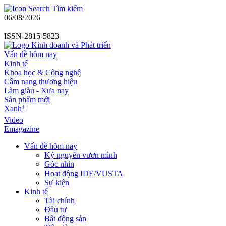
Tìm kiếm
06/08/2026
ISSN-2815-5823
Vấn đề hôm nay
Kinh tế
Khoa học & Công nghệ
Cẩm nang thương hiệu
Làm giàu - Xưa nay
Sản phẩm mới
+
Xanh
Video
Emagazine
Vấn đề hôm nay
Kỷ nguyên vươn mình
Góc nhìn
Hoạt động IDE/VUSTA
Sự kiện
Kinh tế
Tài chính
Đầu tư
Bất động sản