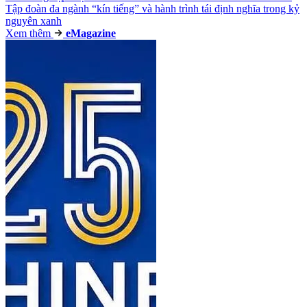
Tập đoàn đa ngành “kín tiếng” và hành trình tái định nghĩa trong kỷ
nguyên xanh
Xem thêm
e
Magazine