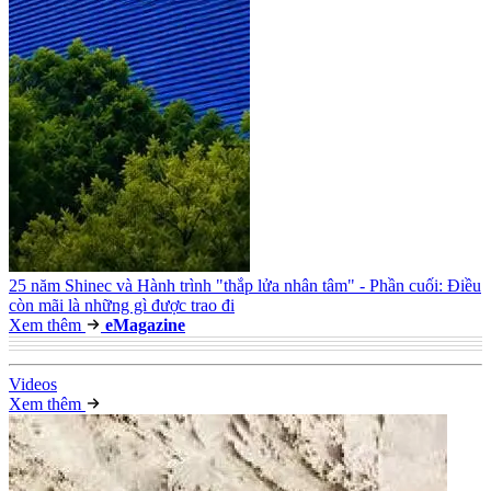
25 năm Shinec và Hành trình "thắp lửa nhân tâm" - Phần cuối: Điều
còn mãi là những gì được trao đi
Xem thêm
e
Magazine
Video
s
Xem thêm