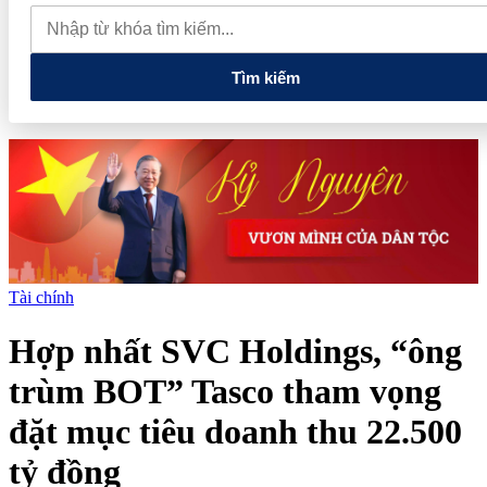
đồng/lít
PNJ triệu tập đại hội cổ đông bất thường sau khủng
hoảng kim cương
Tìm kiếm
Tài chính
Hợp nhất SVC Holdings, “ông
trùm BOT” Tasco tham vọng
đặt mục tiêu doanh thu 22.500
tỷ đồng