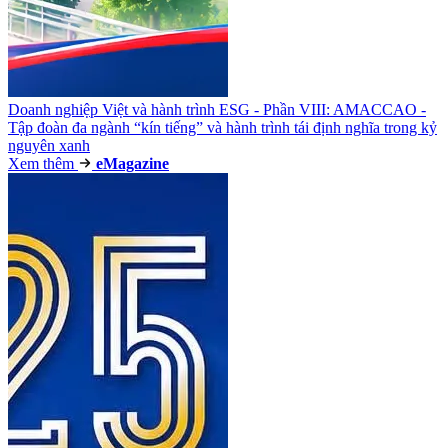
Doanh nghiệp Việt và hành trình ESG - Phần VIII: AMACCAO -
Tập đoàn đa ngành “kín tiếng” và hành trình tái định nghĩa trong kỷ
nguyên xanh
Xem thêm
e
Magazine