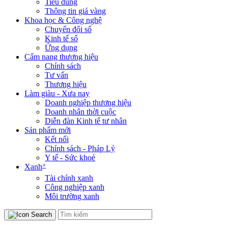
Tiêu dùng
Thông tin giá vàng
Khoa học & Công nghệ
Chuyển đổi số
Kinh tế số
Ứng dụng
Cẩm nang thương hiệu
Chính sách
Tư vấn
Thương hiệu
Làm giàu - Xưa nay
Doanh nghiệp thương hiệu
Doanh nhân thời cuộc
Diễn đàn Kinh tế tư nhân
Sản phẩm mới
Kết nối
Chính sách - Pháp Lý
Y tế - Sức khoẻ
+
Xanh
Tài chính xanh
Công nghiệp xanh
Môi trường xanh