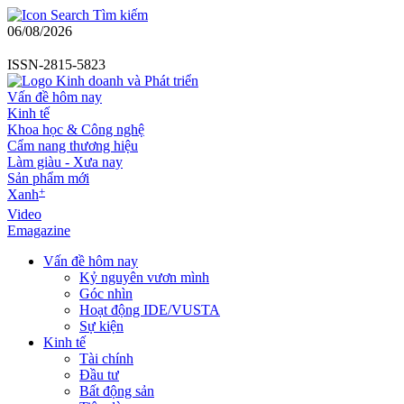
Tìm kiếm
06/08/2026
ISSN-2815-5823
Vấn đề hôm nay
Kinh tế
Khoa học & Công nghệ
Cẩm nang thương hiệu
Làm giàu - Xưa nay
Sản phẩm mới
+
Xanh
Video
Emagazine
Vấn đề hôm nay
Kỷ nguyên vươn mình
Góc nhìn
Hoạt động IDE/VUSTA
Sự kiện
Kinh tế
Tài chính
Đầu tư
Bất động sản