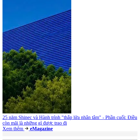
25 năm Shinec và Hành trình "thắp lửa nhân tâm" - Phần cuối: Điều
còn mãi là những gì được trao đi
Xem thêm
e
Magazine