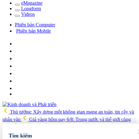
e
Magazine
Long
f
orm
Video
s
Phiên bản Computer
Phiên bản Mobile
Thủ tướng: Xây dựng một không gian mạng an toàn, tin cậy và
nhân văn
Giá vàng hôm nay 6/8: Trong nước và thế giới cùng
tăng
Trình Quốc hội đề xuất lập thành phố Bắc Ninh, Quảng
Ninh
Giá xăng dầu hôm nay 6/8: Xăng có thể giảm hơn 1.000
Tìm kiếm