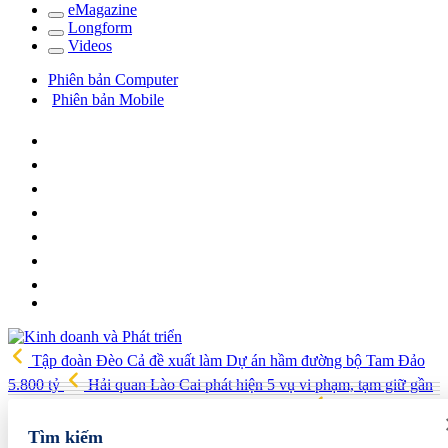
e
Magazine
Long
f
orm
Video
s
Phiên bản Computer
Phiên bản Mobile
Tập đoàn Đèo Cả đề xuất làm Dự án hầm đường bộ Tam Đảo
5.800 tỷ
Hải quan Lào Cai phát hiện 5 vụ vi phạm, tạm giữ gần
700 kg thực phẩm và nhiều điện thoại nhập lậu
Lan tỏa văn hóa
kinh doanh, tìm kiếm doanh nghiệp tiêu biểu trên toàn quốc
Địa
Tìm kiếm