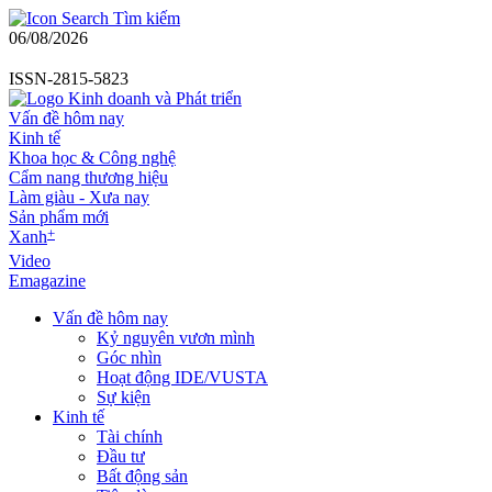
Tìm kiếm
06/08/2026
ISSN-2815-5823
Vấn đề hôm nay
Kinh tế
Khoa học & Công nghệ
Cẩm nang thương hiệu
Làm giàu - Xưa nay
Sản phẩm mới
+
Xanh
Video
Emagazine
Vấn đề hôm nay
Kỷ nguyên vươn mình
Góc nhìn
Hoạt động IDE/VUSTA
Sự kiện
Kinh tế
Tài chính
Đầu tư
Bất động sản