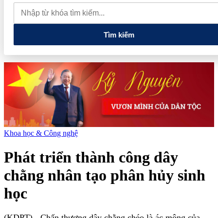
chỉ các cửa hàng rau củ quả sạch tại Hà Nội
AI từ công cụ hỗ
trợ đến nâng cao năng lực vận hành và quản trị rủi ro của doanh
nghiệp
Tìm kiếm
Khoa học & Công nghệ
Phát triển thành công dây
chằng nhân tạo phân hủy sinh
học
(KDPT)
- Chấn thương dây chằng chéo là ác mộng của