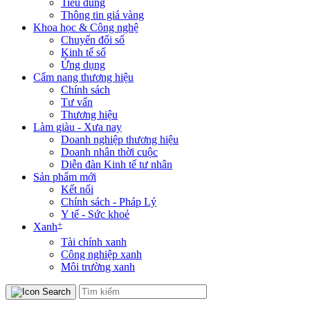
Tiêu dùng
Thông tin giá vàng
Khoa học & Công nghệ
Chuyển đổi số
Kinh tế số
Ứng dụng
Cẩm nang thương hiệu
Chính sách
Tư vấn
Thương hiệu
Làm giàu - Xưa nay
Doanh nghiệp thương hiệu
Doanh nhân thời cuộc
Diễn đàn Kinh tế tư nhân
Sản phẩm mới
Kết nối
Chính sách - Pháp Lý
Y tế - Sức khoẻ
+
Xanh
Tài chính xanh
Công nghiệp xanh
Môi trường xanh