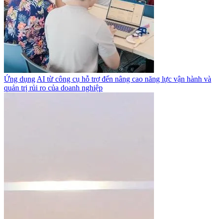
Ứng dụng
AI từ công cụ hỗ trợ đến nâng cao năng lực vận hành và
quản trị rủi ro của doanh nghiệp