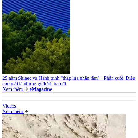
25 năm Shinec và Hành trình "thắp lửa nhân tâm" - Phần cuối: Điều
còn mãi là những gì được trao đi
Xem thêm
e
Magazine
Video
s
Xem thêm