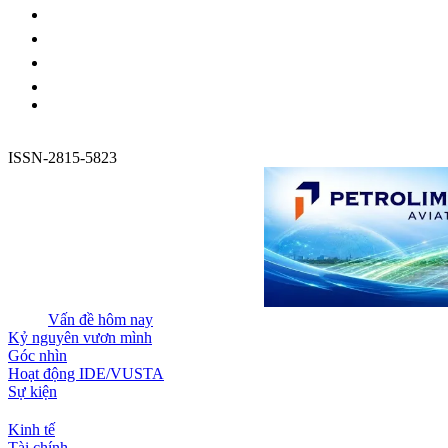
ISSN-2815-5823
Vấn đề hôm nay
Kỷ nguyên vươn mình
Góc nhìn
Hoạt động IDE/VUSTA
Sự kiện
Kinh tế
Tài chính