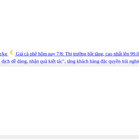
g/kg
Giá cà phê hôm nay 7/8: Thị trường bật tăng, cao nhất lên 99
ịch dễ dàng, nhận quà kiệt tác", tặng khách hàng đặc quyền trải ng