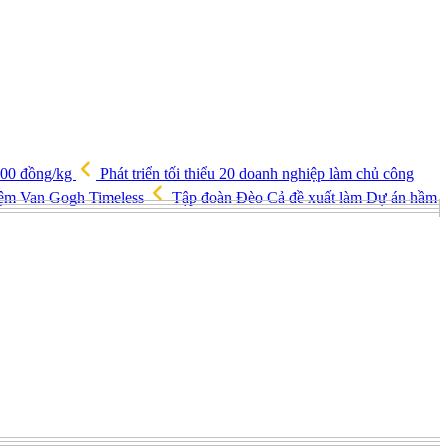
.000 đồng/kg
Phát triển tối thiểu 20 doanh nghiệp làm chủ công
hiệm Van Gogh Timeless
Tập đoàn Đèo Cả đề xuất làm Dự án hầm