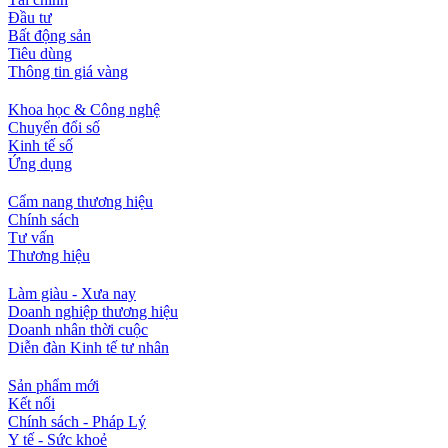
Đầu tư
Bất động sản
Tiêu dùng
Thông tin giá vàng
Khoa học & Công nghệ
Chuyển đổi số
Kinh tế số
Ứng dụng
Cẩm nang thương hiệu
Chính sách
Tư vấn
Thương hiệu
Làm giàu - Xưa nay
Doanh nghiệp thương hiệu
Doanh nhân thời cuộc
Diễn đàn Kinh tế tư nhân
Sản phẩm mới
Kết nối
Chính sách - Pháp Lý
Y tế - Sức khoẻ