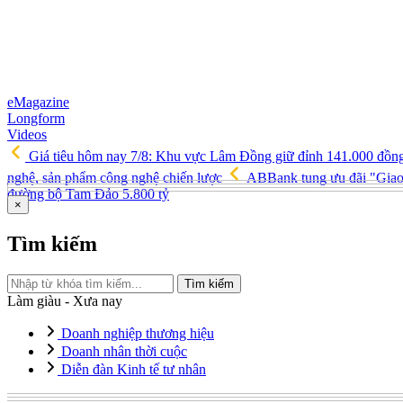
eMagazine
Longform
Videos
Giá tiêu hôm nay 7/8: Khu vực Lâm Đồng giữ đỉnh 141.000 đồn
nghệ, sản phẩm công nghệ chiến lược
ABBank tung ưu đãi "Giao d
đường bộ Tam Đảo 5.800 tỷ
×
Tìm kiếm
Tìm kiếm
Làm giàu - Xưa nay
Doanh nghiệp thương hiệu
Doanh nhân thời cuộc
Diễn đàn Kinh tế tư nhân