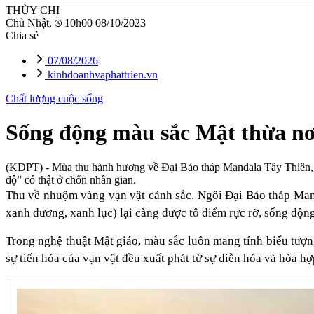
THÙY CHI
Chủ Nhật,
10h00 08/10/2023
Chia sẻ
07/08/2026
kinhdoanhvaphattrien.vn
Chất lượng cuộc sống
Sống động màu sắc Mật thừa nơ
(KDPT)
- Mùa thu hành hương về Đại Bảo tháp Mandala Tây Thiên, c
độ” có thật ở chốn nhân gian.
Thu về nhuộm vàng vạn vật cảnh sắc. Ngôi Đại Bảo tháp Manda
xanh dương, xanh lục) lại càng được tô điểm rực rỡ, sống động
Trong nghệ thuật Mật giáo, màu sắc luôn mang tính biểu tượn
sự tiến hóa của vạn vật đều xuất phát từ sự diễn hóa và hòa h