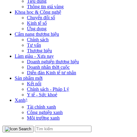
Tiêu dùng
Thông tin giá vàng
Khoa học & Công nghệ
Chuyển đổi số
Kinh tế số
Ứng dụng
Cẩm nang thương hiệu
Chính sách
Tư vấn
Thương hiệu
Làm giàu - Xưa nay
Doanh nghiệp thương hiệu
Doanh nhân thời cuộc
Diễn đàn Kinh tế tư nhân
Sản phẩm mới
Kết nối
Chính sách - Pháp Lý
Y tế - Sức khoẻ
+
Xanh
Tài chính xanh
Công nghiệp xanh
Môi trường xanh