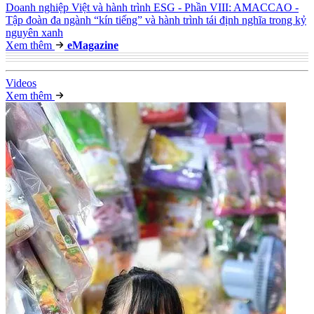
Doanh nghiệp Việt và hành trình ESG - Phần VIII: AMACCAO -
Tập đoàn đa ngành “kín tiếng” và hành trình tái định nghĩa trong kỷ
nguyên xanh
Xem thêm
e
Magazine
Video
s
Xem thêm