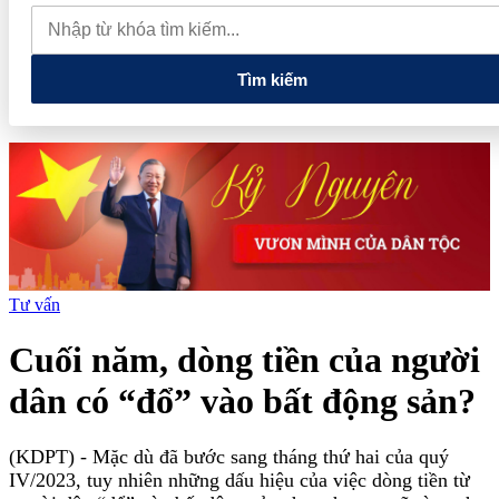
muốn mở rộng hợp tác công nghệ cao tại Đồng Nai
Từ hệ sinh
thái tài chính đến tham vọng năng lượng: T&T Group đang tạo
"đòn bẩy vốn" như thế nào?
Tìm kiếm
Tư vấn
Cuối năm, dòng tiền của người
dân có “đổ” vào bất động sản?
(KDPT)
- Mặc dù đã bước sang tháng thứ hai của quý
IV/2023, tuy nhiên những dấu hiệu của việc dòng tiền từ