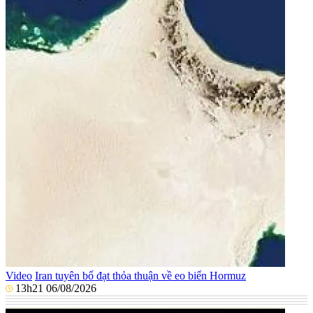
Video
Iran tuyên bố đạt thỏa thuận về eo biển Hormuz
13h21 06/08/2026