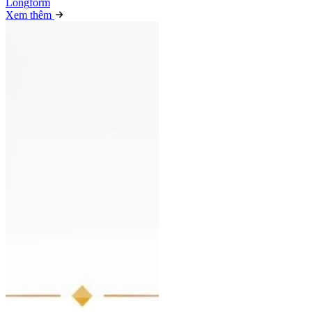
Long
f
orm
Xem thêm