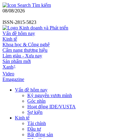
Tìm kiếm
08/08/2026
ISSN-2815-5823
Vấn đề hôm nay
Kinh tế
Khoa học & Công nghệ
Cẩm nang thương hiệu
Làm giàu - Xưa nay
Sản phẩm mới
+
Xanh
Video
Emagazine
Vấn đề hôm nay
Kỷ nguyên vươn mình
Góc nhìn
Hoạt động IDE/VUSTA
Sự kiện
Kinh tế
Tài chính
Đầu tư
Bất động sản