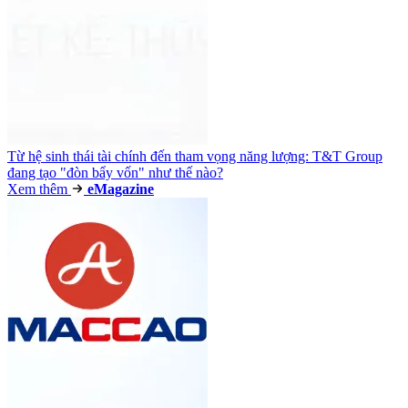
Từ hệ sinh thái tài chính đến tham vọng năng lượng: T&T Group
đang tạo "đòn bẩy vốn" như thế nào?
Xem thêm
e
Magazine