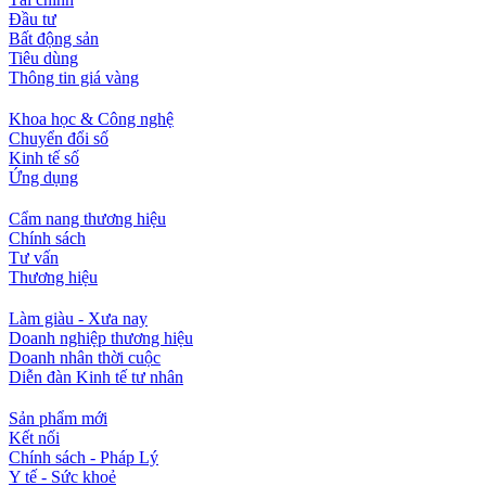
Đầu tư
Bất động sản
Tiêu dùng
Thông tin giá vàng
Khoa học & Công nghệ
Chuyển đổi số
Kinh tế số
Ứng dụng
Cẩm nang thương hiệu
Chính sách
Tư vấn
Thương hiệu
Làm giàu - Xưa nay
Doanh nghiệp thương hiệu
Doanh nhân thời cuộc
Diễn đàn Kinh tế tư nhân
Sản phẩm mới
Kết nối
Chính sách - Pháp Lý
Y tế - Sức khoẻ