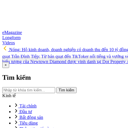
eMagazine
Longform
Videos
Nóng: Hộ kinh doanh, doanh nghiệp có doanh thu đến 10 tỷ đồn
quạt Trần Đình Tiệp: Từ bán quạt đến TikToker nổi tiếng và vướng v
biểu tượng của Newtown Diamond được vinh danh tại Dot Property
×
Tìm kiếm
Tìm kiếm
Kinh tế
Tài chính
Đầu tư
Bất động sản
Tiêu dùng