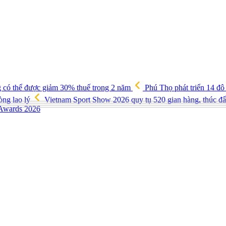
g có thể được giảm 30% thuế trong 2 năm
Phú Thọ phát triển 14 đô
òng lao lý
Vietnam Sport Show 2026 quy tụ 520 gian hàng, thúc đẩy
 Awards 2026