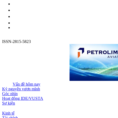
ISSN-2815-5823
Vấn đề hôm nay
Kỷ nguyên vươn mình
Góc nhìn
Hoạt động IDE/VUSTA
Sự kiện
Kinh tế
Tài chính