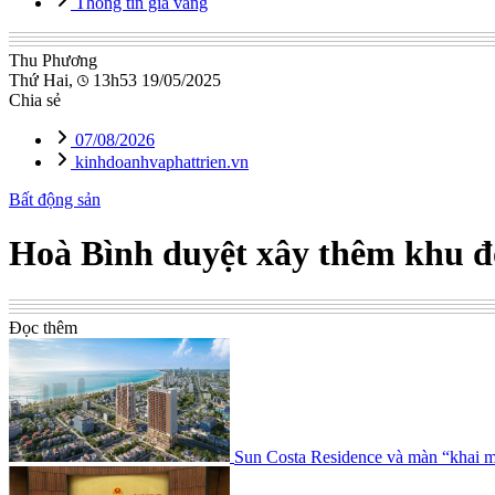
Thông tin giá vàng
Thu Phương
Thứ Hai,
13h53 19/05/2025
Chia sẻ
07/08/2026
kinhdoanhvaphattrien.vn
Bất động sản
Hoà Bình duyệt xây thêm khu đô
Đọc thêm
Sun Costa Residence và màn “khai m