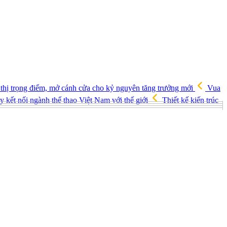
 thị trọng điểm, mở cánh cửa cho kỷ nguyên tăng trưởng mới
Vua
 kết nối ngành thể thao Việt Nam với thế giới
Thiết kế kiến trúc