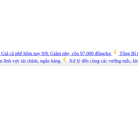
Giá cà phê hôm nay 9/8: Giảm nhẹ, còn 97.000 đồng/kg
Tổng Bí t
ến lĩnh vực tài chính, ngân hàng
Xử lý đến cùng các vướng mắc, kh