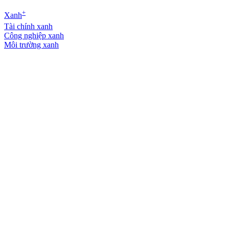
+
Xanh
Tài chính xanh
Công nghiệp xanh
Môi trường xanh