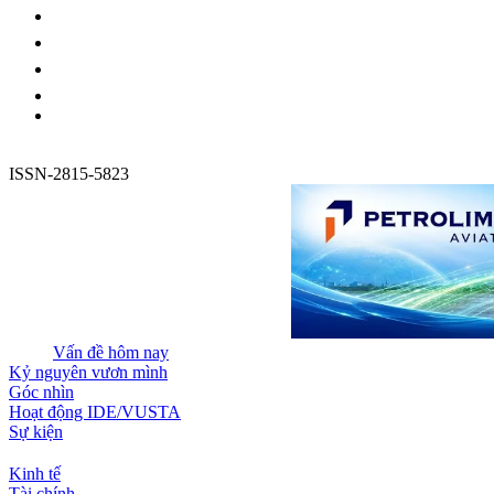
ISSN-2815-5823
Vấn đề hôm nay
Kỷ nguyên vươn mình
Góc nhìn
Hoạt động IDE/VUSTA
Sự kiện
Kinh tế
Tài chính