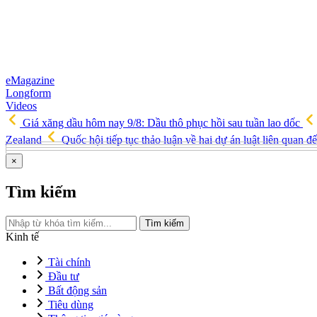
eMagazine
Longform
Videos
Giá xăng dầu hôm nay 9/8: Dầu thô phục hồi sau tuần lao dốc
Zealand
Quốc hội tiếp tục thảo luận về hai dự án luật liên quan đ
×
Tìm kiếm
Tìm kiếm
Kinh tế
Tài chính
Đầu tư
Bất động sản
Tiêu dùng