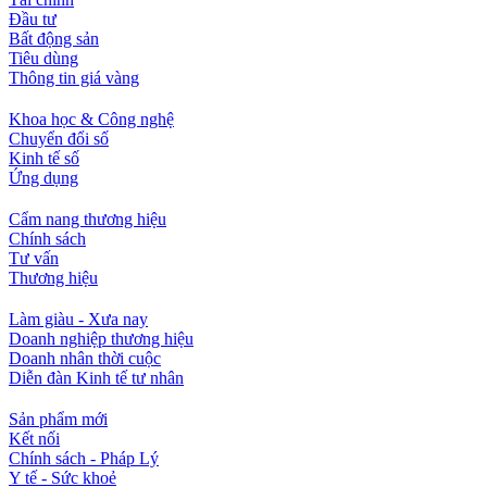
Đầu tư
Bất động sản
Tiêu dùng
Thông tin giá vàng
Khoa học & Công nghệ
Chuyển đổi số
Kinh tế số
Ứng dụng
Cẩm nang thương hiệu
Chính sách
Tư vấn
Thương hiệu
Làm giàu - Xưa nay
Doanh nghiệp thương hiệu
Doanh nhân thời cuộc
Diễn đàn Kinh tế tư nhân
Sản phẩm mới
Kết nối
Chính sách - Pháp Lý
Y tế - Sức khoẻ