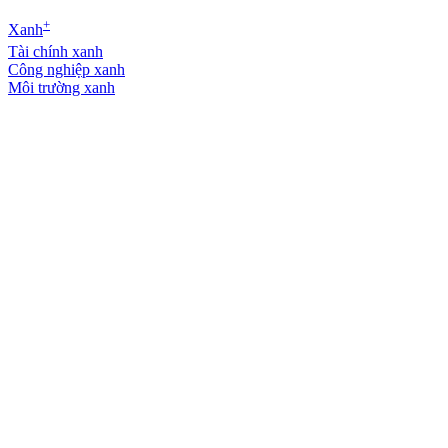
+
Xanh
Tài chính xanh
Công nghiệp xanh
Môi trường xanh