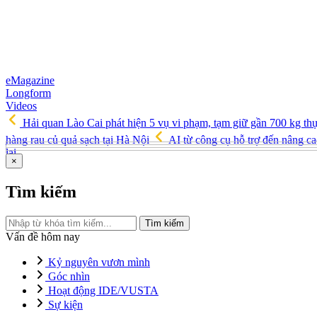
eMagazine
Longform
Videos
Hải quan Lào Cai phát hiện 5 vụ vi phạm, tạm giữ gần 700 kg th
hàng rau củ quả sạch tại Hà Nội
AI từ công cụ hỗ trợ đến nâng ca
lai
×
Tìm kiếm
Tìm kiếm
Vấn đề hôm nay
Kỷ nguyên vươn mình
Góc nhìn
Hoạt động IDE/VUSTA
Sự kiện