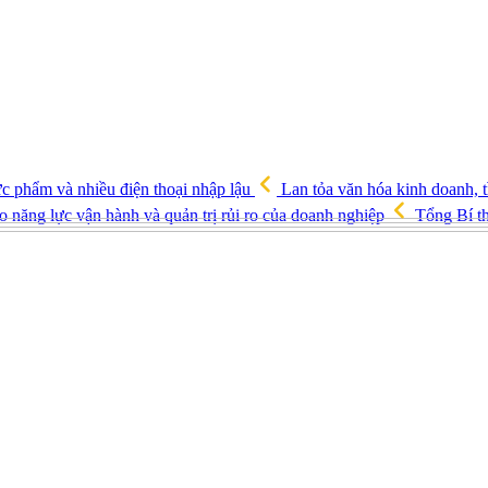
ực phẩm và nhiều điện thoại nhập lậu
Lan tỏa văn hóa kinh doanh, t
o năng lực vận hành và quản trị rủi ro của doanh nghiệp
Tổng Bí th