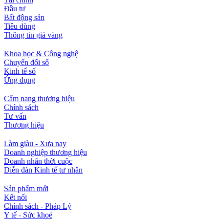
Đầu tư
Bất động sản
Tiêu dùng
Thông tin giá vàng
Khoa học & Công nghệ
Chuyển đổi số
Kinh tế số
Ứng dụng
Cẩm nang thương hiệu
Chính sách
Tư vấn
Thương hiệu
Làm giàu - Xưa nay
Doanh nghiệp thương hiệu
Doanh nhân thời cuộc
Diễn đàn Kinh tế tư nhân
Sản phẩm mới
Kết nối
Chính sách - Pháp Lý
Y tế - Sức khoẻ