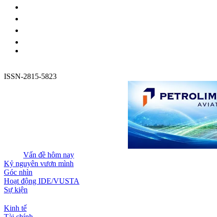
ISSN-2815-5823
Vấn đề hôm nay
Kỷ nguyên vươn mình
Góc nhìn
Hoạt động IDE/VUSTA
Sự kiện
Kinh tế
Tài chính