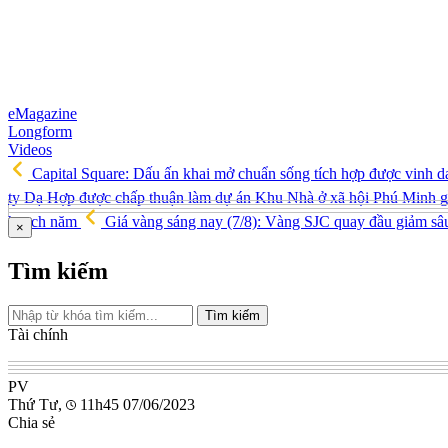
eMagazine
Longform
Videos
Capital Square: Dấu ấn khai mở chuẩn sống tích hợp được vinh d
ty Dạ Hợp được chấp thuận làm dự án Khu Nhà ở xã hội Phú Minh 
hoạch năm
Giá vàng sáng nay (7/8): Vàng SJC quay đầu giảm sâ
×
Tìm kiếm
Tìm kiếm
Tài chính
PV
Thứ Tư,
11h45 07/06/2023
Chia sẻ