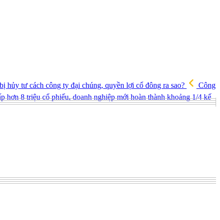
hủy tư cách công ty đại chúng, quyền lợi cổ đông ra sao?
Công
ấp hơn 8 triệu cổ phiếu, doanh nghiệp mới hoàn thành khoảng 1/4 kế