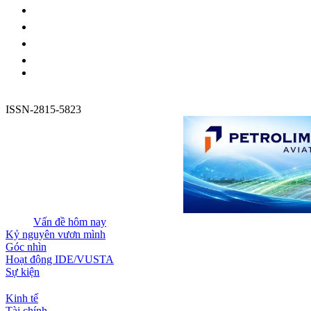
ISSN-2815-5823
Vấn đề hôm nay
Kỷ nguyên vươn mình
Góc nhìn
Hoạt động IDE/VUSTA
Sự kiện
Kinh tế
Tài chính