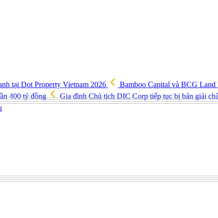
anh tại Dot Property Vietnam 2026
Bamboo Capital và BCG Land bị 
gần 400 tỷ đồng
Gia đình Chủ tịch DIC Corp tiếp tục bị bán giải ch
u