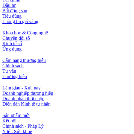
Đầu tư
Bất động sản
Tiêu dùng
Thông tin giá vàng
Khoa học & Công nghệ
Chuyển đổi số
Kinh tế số
Ứng dụng
Cẩm nang thương hiệu
Chính sách
Tư vấn
Thương hiệu
Làm giàu - Xưa nay
Doanh nghiệp thương hiệu
Doanh nhân thời cuộc
Diễn đàn Kinh tế tư nhân
Sản phẩm mới
Kết nối
Chính sách - Pháp Lý
Y tế - Sức khoẻ