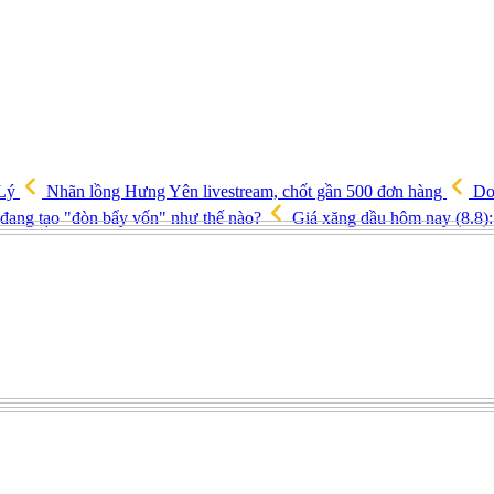
 Lý
Nhãn lồng Hưng Yên livestream, chốt gần 500 đơn hàng
Doa
 đang tạo "đòn bẩy vốn" như thế nào?
Giá xăng dầu hôm nay (8.8): 