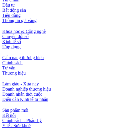
Đầu tư
Bất động sản
Tiêu dùng
Thông tin giá vàng
Khoa học & Công nghệ
Chuyển đổi số
Kinh tế số
Ứng dụng
Cẩm nang thương hiệu
Chính sách
Tư vấn
Thương hiệu
Làm giàu - Xưa nay
Doanh nghiệp thương hiệu
Doanh nhân thời cuộc
Diễn đàn Kinh tế tư nhân
Sản phẩm mới
Kết nối
Chính sách - Pháp Lý
Y tế - Sức khoẻ