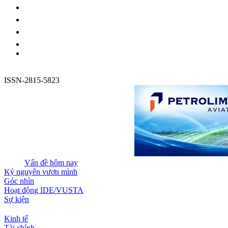
ISSN-2815-5823
Vấn đề hôm nay
Kỷ nguyên vươn mình
Góc nhìn
Hoạt động IDE/VUSTA
Sự kiện
Kinh tế
Tài chính