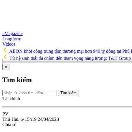
eMagazine
Longform
Videos
AEON khởi công trung tâm thương mại hơn 940 tỷ đồng tại Phủ
Từ hệ sinh thái tài chính đến tham vọng năng lượng: T&T Group
×
Tìm kiếm
Tìm kiếm
Tài chính
PV
Thứ Hai,
15h19 24/04/2023
Chia sẻ