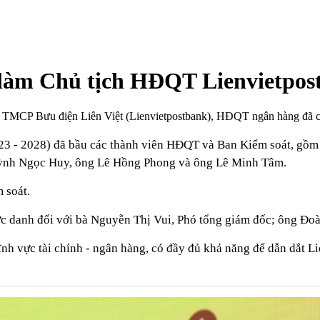
 làm Chủ tịch HĐQT Lienvietpos
g TMCP Bưu điện Liên Việt (Lienvietpostbank), HĐQT ngân hàng đã 
23 - 2028) đã bầu các thành viên HĐQT và Ban Kiểm soát, gồ
uỳnh Ngọc Huy, ông Lê Hồng Phong và ông Lê Minh Tâm.
 soát.
c danh đối với bà Nguyễn Thị Vui, Phó tổng giám đốc; ông Đo
nh vực tài chính - ngân hàng, có đầy đủ khả năng để dẫn dắt Li