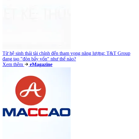
Từ hệ sinh thái tài chính đến tham vọng năng lượng: T&T Group
đang tạo "đòn bẩy vốn" như thế nào?
Xem thêm
e
Magazine