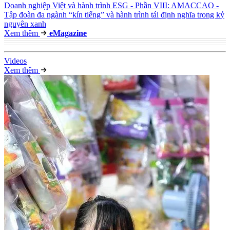
Doanh nghiệp Việt và hành trình ESG - Phần VIII: AMACCAO -
Tập đoàn đa ngành “kín tiếng” và hành trình tái định nghĩa trong kỷ
nguyên xanh
Xem thêm
e
Magazine
Video
s
Xem thêm