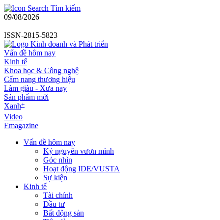
Tìm kiếm
09/08/2026
ISSN-2815-5823
Vấn đề hôm nay
Kinh tế
Khoa học & Công nghệ
Cẩm nang thương hiệu
Làm giàu - Xưa nay
Sản phẩm mới
+
Xanh
Video
Emagazine
Vấn đề hôm nay
Kỷ nguyên vươn mình
Góc nhìn
Hoạt động IDE/VUSTA
Sự kiện
Kinh tế
Tài chính
Đầu tư
Bất động sản