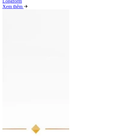
Long
f
orm
Xem thêm