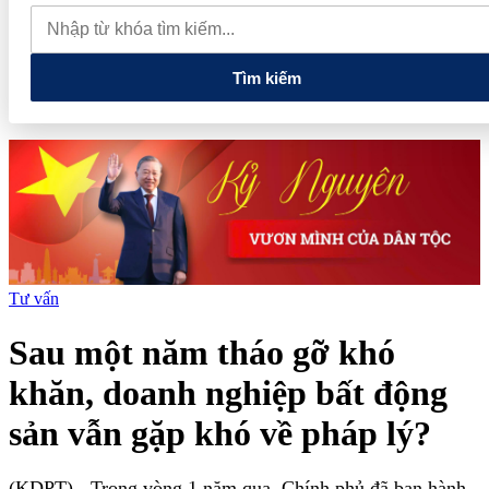
quan đến lĩnh vực tài chính, ngân hàng
Xử lý đến cùng các
vướng mắc, không đẩy doanh nghiệp đi vòng
Tìm kiếm
Tư vấn
Sau một năm tháo gỡ khó
khăn, doanh nghiệp bất động
sản vẫn gặp khó về pháp lý?
(KDPT)
- Trong vòng 1 năm qua, Chính phủ đã ban hành