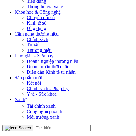
Tiêu dùng
Thông tin giá vàng
Khoa học & Công nghệ
Chuyển đổi số
Kinh tế số
Ứng dụng
Cẩm nang thương hiệu
Chính sách
Tư vấn
Thương hiệu
Làm giàu - Xưa nay
Doanh nghiệp thương hiệu
Doanh nhân thời cuộc
Diễn đàn Kinh tế tư nhân
Sản phẩm mới
Kết nối
Chính sách - Pháp Lý
Y tế - Sức khoẻ
+
Xanh
Tài chính xanh
Công nghiệp xanh
Môi trường xanh