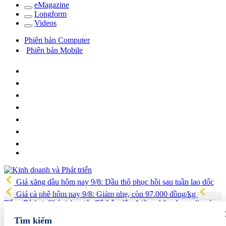
e
Magazine
Long
f
orm
Video
s
Phiên bản Computer
Phiên bản Mobile
Giá xăng dầu hôm nay 9/8: Dầu thô phục hồi sau tuần lao dốc
Giá cà phê hôm nay 9/8: Giảm nhẹ, còn 97.000 đồng/kg
Tổng Bí thư, Chủ tịch nước Tô Lâm lên đường thăm Australia và
New Zealand
Quốc hội tiếp tục thảo luận về hai dự án luật liên
Tìm kiếm