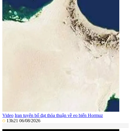
Video
Iran tuyên bố đạt thỏa thuận về eo biển Hormuz
13h21 06/08/2026